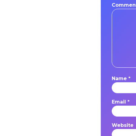
Commen
Name
*
Email
*
Website