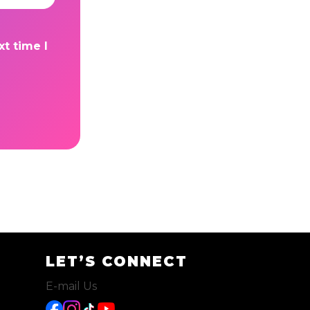
t time I
LET’S CONNECT
E-mail Us