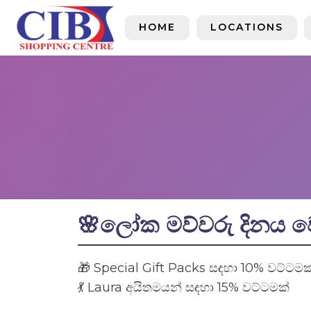
HOME
LOCATIONS
🌸ලෝක මව්වරු දිනය වෙ
🎁 Special Gift Packs සඳහා 10% වට්ටමක
💃 Laura අයිතමයන් සඳහා 15% වට්ටමක්