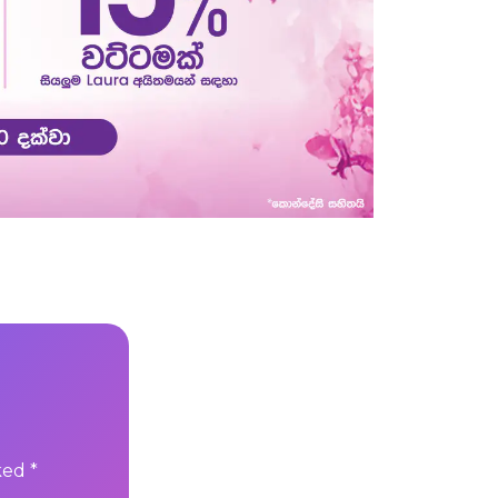
rked
*