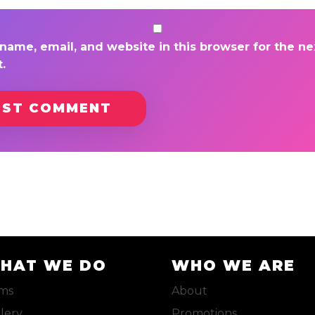
ame, email, and website in this browser for the nex
.
HAT WE DO
WHO WE ARE
ems
About
lery
Promotions