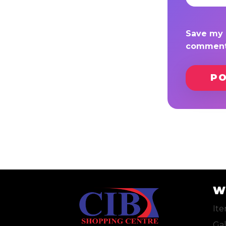
Save my n
comment
W
It
Gal