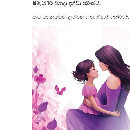
⏳මැයි 10 වනදා දක්වා පමණයි.
ඇය වෙනුවෙන් ලස්සනම තෑග්ගක් තෝරන්න