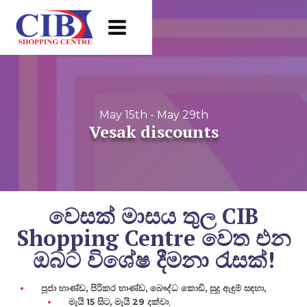
May 15th - May 29th
Vesak discounts
වෙසක් මාසය තුල CIB
Shopping Centre වෙත එන
ඔබට විශේෂ දීමනා රැසක්!
පූජා භාණ්ඩ, පිරිකර භාණ්ඩ, බෞද්ධ කොඩි, සුදු ඇඳුම් සඳහා,
මැයි 15 සිට, මැයි 29 දක්වා
,