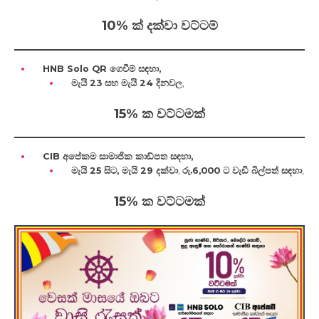
10% ක් දක්වා වට්ටම්
HNB Solo QR ගෙවීම් සඳහා,
මැයි 23 සහ මැයි 24 දිනවල
,
15% ක වට්ටමක්
CIB අපේකම සාමාජික කාඩ්පත සඳහා,
මැයි 25 සිට, මැයි 29 දක්වා
,
රු.6,000 ට වැඩි බිල්පත් සඳහා
,
15% ක වට්ටමක්